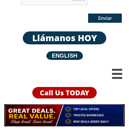
Enviar
Llámanos HOY
E
NGLISH

Call Us TODAY